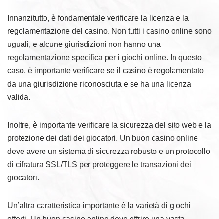
Innanzitutto, è fondamentale verificare la licenza e la
regolamentazione del casino. Non tutti i casino online sono
uguali, e alcune giurisdizioni non hanno una
regolamentazione specifica per i giochi online. In questo
caso, è importante verificare se il casino è regolamentato
da una giurisdizione riconosciuta e se ha una licenza
valida.
Inoltre, è importante verificare la sicurezza del sito web e la
protezione dei dati dei giocatori. Un buon casino online
deve avere un sistema di sicurezza robusto e un protocollo
di cifratura SSL/TLS per proteggere le transazioni dei
giocatori.
Un’altra caratteristica importante è la varietà di giochi
offerti. Un buon casino online deve offrire una vasta