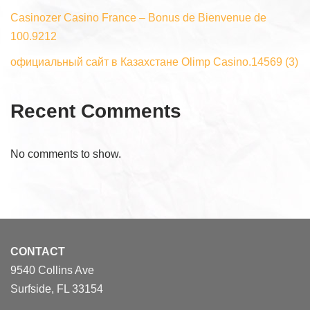
Casinozer Casino France – Bonus de Bienvenue de
100.9212
официальный сайт в Казахстане Olimp Casino.14569 (3)
Recent Comments
No comments to show.
CONTACT
9540 Collins Ave
Surfside, FL 33154