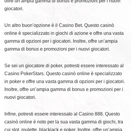
offre un’ampia gamma di bonus e promozioni per i nuovi
giocatori.
Un altro buon’opzione è il Casino Bet. Questo casinò
online è specializzato in giochi di azione e offre una vasta
gamma di opzioni per i giocatori. Inoltre, offre un’ampia
gamma di bonus e promozioni per i nuovi giocatori.
Se sei un giocatore di poker, potresti essere interessato al
Casino PokerStars. Questo casinò online è specializzato
in poker e offre una vasta gamma di opzioni per i giocatori.
Inoltre, offre un’ampia gamma di bonus e promozioni per i
nuovi giocatori.
Infine, potresti essere interessato al Casino 888. Questo
casinò online è noto per la sua vasta gamma di giochi, tra
cui slot, roulette, blackjack e poker. Inoltre, offre un’ampia