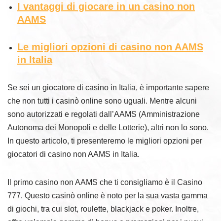
I vantaggi di giocare in un casino non
AAMS
Le migliori opzioni di casino non AAMS
in Italia
Se sei un giocatore di casino in Italia, è importante sapere
che non tutti i casinò online sono uguali. Mentre alcuni
sono autorizzati e regolati dall’AAMS (Amministrazione
Autonoma dei Monopoli e delle Lotterie), altri non lo sono.
In questo articolo, ti presenteremo le migliori opzioni per
giocatori di casino non AAMS in Italia.
Il primo casino non AAMS che ti consigliamo è il Casino
777. Questo casinò online è noto per la sua vasta gamma
di giochi, tra cui slot, roulette, blackjack e poker. Inoltre,