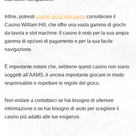
Infine, potresti
casino sicuri non aams
considerare il
Casino William Hill, che offre una vasta gamma di giochi
da tavola e slot machine. Il casino è noto per la sua ampia
gamma di opzioni di pagamento e per la sua facile
navigazione.
È importante notare che, sebbene questi casino non siano
soggetti all’AAMS, è ancora importante giocare in modo
responsabile e rispettare le regole del gioco.
Non esitare a contattarci se hai bisogno di ulteriore
informazione o se hai bisogno di aiuto per scegliere il
casino più adatto alle tue esigenze.