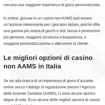
cercano una maggiore esperienza di gioco personalizzata.
In sintesi, giocare in un casino non AAMS può essere
un’opzione interessante per i giocatori italiani, poiché offre
una gamma più ampia di giochi e slot, bonus e promozioni
più generosi, maggiore sicurezza e trasparenza, e
maggiore personalizzazione e attenzione al cliente.
Le migliori opzioni di casino
non AAMS in Italia
Se sei alla ricerca di un’esperienza di gioco d’azzardo
online senza l’obbligo di registrazione presso l’Agenzia
delle Aziende Sanitarie (AAMS), ci sono alcune opzioni
degne di nota. Ecco alcune delle migliori opzioni di casino