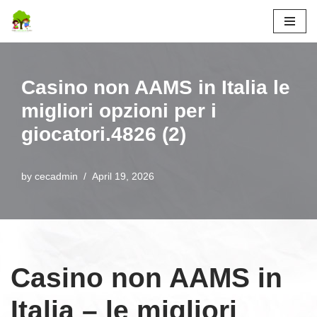
Skip
to
content
Casino non AAMS in Italia le
migliori opzioni per i
giocatori.4826 (2)
by
cecadmin
April 19, 2026
Casino non AAMS in
Italia – le migliori