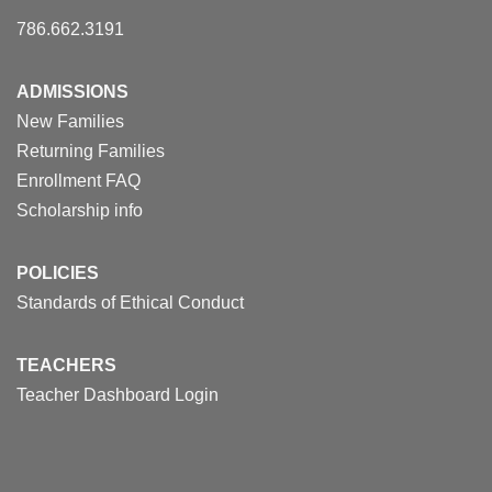
786.662.3191
ADMISSIONS
New Families
Returning Families
Enrollment FAQ
Scholarship info
POLICIES
Standards of Ethical Conduct
TEACHERS
Teacher Dashboard Login