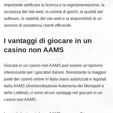
importante verificare la licenza e la regolamentazione, la
sicurezza del sito web, la varietà di giochi, la qualità del
software, la stabilità del sito web e la disponibilità di un
servizio di assistenza clienti efficiente.
I vantaggi di giocare in un
casino non AAMS
Giocare in un casino non AAMS può essere un’opzione
interessante per i giocatori italiani. Nonostante la maggior
parte dei casinò online in Italia siano autorizzati e regolati
dalla AAMS (Amministrazione Autonoma dei Monopoli e
delle Lotterie), ci sono alcuni vantaggi nel giocare in un
casino non AAMS.