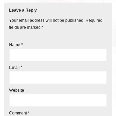
Leave a Reply
Your email address will not be published.
Required
fields are marked
*
Name
*
Email
*
Website
Comment
*