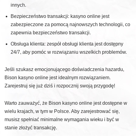
innych.
Bezpieczeństwo transakcji: kasyno online jest
zabezpieczone za pomocą najnowszych technologii, co
zapewnia bezpieczeństwo transakcji.
Obsługa klienta: zespół obsługi klienta jest dostępny
24/7, aby pomóc w rozwiązaniu wszelkich problemów.
Jeśli szukasz emocjonującego doświadczenia hazardu,
Bison kasyno online jest idealnym rozwiązaniem.
Zarejestruj się już dziś i rozpocznij swoją przygodę!
Warto zauważyć, że Bison kasyno online jest dostępne w
wielu krajach, w tym w Polsce. Aby zarejestrować się,
musisz spełniać minimalne wymagania wieku i być w
stanie złożyć transakcję.