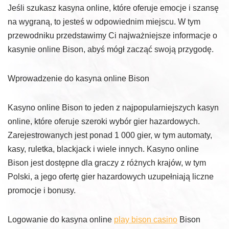
Jeśli szukasz kasyna online, które oferuje emocje i szansę
na wygraną, to jesteś w odpowiednim miejscu. W tym
przewodniku przedstawimy Ci najważniejsze informacje o
kasynie online Bison, abyś mógł zacząć swoją przygodę.
Wprowadzenie do kasyna online Bison
Kasyno online Bison to jeden z najpopularniejszych kasyn
online, które oferuje szeroki wybór gier hazardowych.
Zarejestrowanych jest ponad 1 000 gier, w tym automaty,
kasy, ruletka, blackjack i wiele innych. Kasyno online
Bison jest dostępne dla graczy z różnych krajów, w tym
Polski, a jego ofertę gier hazardowych uzupełniają liczne
promocje i bonusy.
Logowanie do kasyna online
play bison casino
Bison