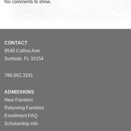
No comments to show.
CONTACT
9540 Collins Ave
Surfside, FL 33154
786.662.3191
ADMISSIONS
New Families
Returning Families
Enrollment FAQ
Scholarship info