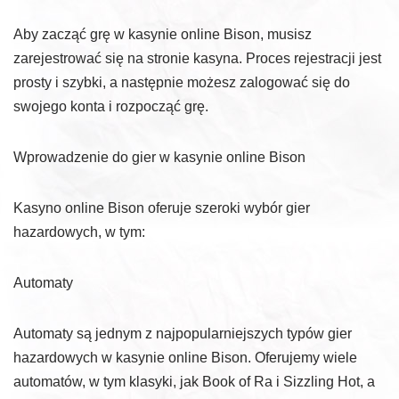
Aby zacząć grę w kasynie online Bison, musisz
zarejestrować się na stronie kasyna. Proces rejestracji jest
prosty i szybki, a następnie możesz zalogować się do
swojego konta i rozpocząć grę.
Wprowadzenie do gier w kasynie online Bison
Kasyno online Bison oferuje szeroki wybór gier
hazardowych, w tym:
Automaty
Automaty są jednym z najpopularniejszych typów gier
hazardowych w kasynie online Bison. Oferujemy wiele
automatów, w tym klasyki, jak Book of Ra i Sizzling Hot, a