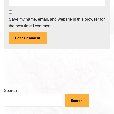
Save my name, email, and website in this browser for
the next time I comment.
Search
Search