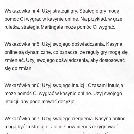
Wskazówka nr 4: Użyj strategii gry. Strategie gry mogą
pomóc Ci wygrać w kasynie online. Na przykład, w grze
ruletka, strategia Martingale może pomóc Ci wygrać.
Wskazówka nr 5: Użyj swojego doświadczenia. Kasyna
online są dynamiczne, co oznacza, że reguły gry mogą się
zmieniać. Użyj swojego doświadczenia, aby dostosować
się do zmian.
Wskazówka nr 6: Użyj swojego intuicji. Czasami intuicja
może pomóc Ci wygrać w kasynie online. Użyj swojego
intuicji, aby podejmować decyzje.
Wskazówka nr 7: Użyj swojego cierpienia. Kasyna online
mogą być frustrujące, ale nie powinieneś rezygnować.