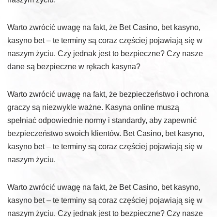
Warto zwrócić uwagę na fakt, że Bet Casino, bet kasyno,
kasyno bet – te terminy są coraz częściej pojawiają się w
naszym życiu. Czy jednak jest to bezpieczne? Czy nasze
dane są bezpieczne w rękach kasyna?
Warto zwrócić uwagę na fakt, że bezpieczeństwo i ochrona
graczy są niezwykle ważne. Kasyna online muszą
spełniać odpowiednie normy i standardy, aby zapewnić
bezpieczeństwo swoich klientów. Bet Casino, bet kasyno,
kasyno bet – te terminy są coraz częściej pojawiają się w
naszym życiu.
Warto zwrócić uwagę na fakt, że Bet Casino, bet kasyno,
kasyno bet – te terminy są coraz częściej pojawiają się w
naszym życiu. Czy jednak jest to bezpieczne? Czy nasze