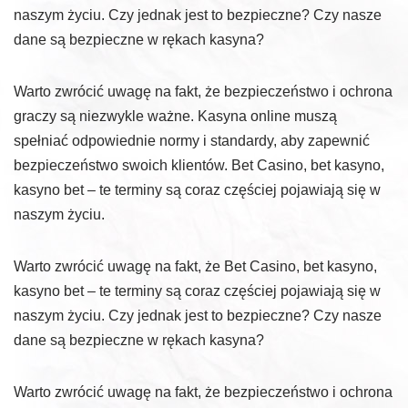
naszym życiu. Czy jednak jest to bezpieczne? Czy nasze
dane są bezpieczne w rękach kasyna?
Warto zwrócić uwagę na fakt, że bezpieczeństwo i ochrona
graczy są niezwykle ważne. Kasyna online muszą
spełniać odpowiednie normy i standardy, aby zapewnić
bezpieczeństwo swoich klientów. Bet Casino, bet kasyno,
kasyno bet – te terminy są coraz częściej pojawiają się w
naszym życiu.
Warto zwrócić uwagę na fakt, że Bet Casino, bet kasyno,
kasyno bet – te terminy są coraz częściej pojawiają się w
naszym życiu. Czy jednak jest to bezpieczne? Czy nasze
dane są bezpieczne w rękach kasyna?
Warto zwrócić uwagę na fakt, że bezpieczeństwo i ochrona