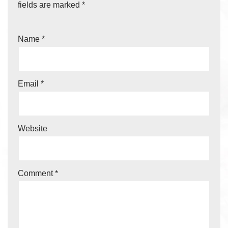
fields are marked
*
Name
*
Email
*
Website
Comment
*