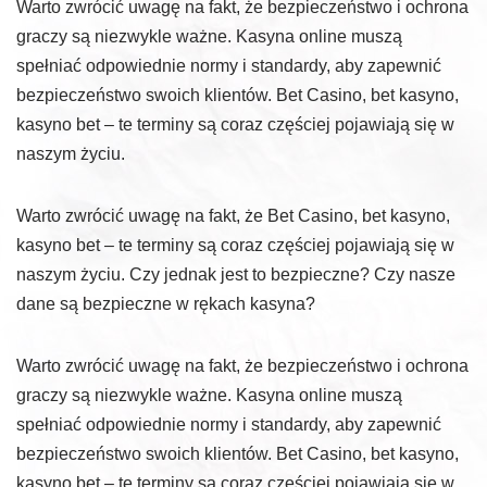
Warto zwrócić uwagę na fakt, że bezpieczeństwo i ochrona
graczy są niezwykle ważne. Kasyna online muszą
spełniać odpowiednie normy i standardy, aby zapewnić
bezpieczeństwo swoich klientów. Bet Casino, bet kasyno,
kasyno bet – te terminy są coraz częściej pojawiają się w
naszym życiu.
Warto zwrócić uwagę na fakt, że Bet Casino, bet kasyno,
kasyno bet – te terminy są coraz częściej pojawiają się w
naszym życiu. Czy jednak jest to bezpieczne? Czy nasze
dane są bezpieczne w rękach kasyna?
Warto zwrócić uwagę na fakt, że bezpieczeństwo i ochrona
graczy są niezwykle ważne. Kasyna online muszą
spełniać odpowiednie normy i standardy, aby zapewnić
bezpieczeństwo swoich klientów. Bet Casino, bet kasyno,
kasyno bet – te terminy są coraz częściej pojawiają się w