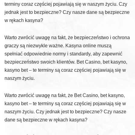
terminy coraz częściej pojawiają się w naszym życiu. Czy
jednak jest to bezpieczne? Czy nasze dane są bezpieczne
w rękach kasyna?
Warto zwrócić uwagę na fakt, że bezpieczeństwo i ochrona
graczy są niezwykle ważne. Kasyna online muszą
spełniać odpowiednie normy i standardy, aby zapewnić
bezpieczeństwo swoich klientów. Bet Casino, bet kasyno,
kasyno bet – te terminy są coraz częściej pojawiają się w
naszym życiu.
Warto zwrócić uwagę na fakt, że Bet Casino, bet kasyno,
kasyno bet – te terminy są coraz częściej pojawiają się w
naszym życiu. Czy jednak jest to bezpieczne? Czy nasze
dane są bezpieczne w rękach kasyna?