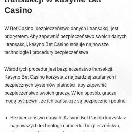
Casino
W Bet Casino, bezpieczeństwo danych i transakcji jest
priorytetem. Aby zapewnić bezpieczeństwo swoich danych
i transakcji, kasyno Bet Casino stosuje najnowsze
technologie i procedury bezpieczeństwa.
Wśród tych procedur jest bezpieczeństwo transakcji.
Kasyno Bet Casino korzysta z najbardziej zaufanych i
bezpiecznych systemów płatności, aby zapewnić
bezpieczeństwo swoich graczy. W ten sposób, gracze
mogą być pewni, że ich transakcje są bezpieczne i poufne.
Bezpieczeństwo danych: Kasyno Bet Casino korzysta z
najnowszych technologii i procedur bezpieczeństwa,