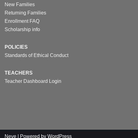
New Families
Returning Families
Enrollment FAQ
Scholarship info
POLICIES
Standards of Ethical Conduct
TEACHERS
Teacher Dashboard Login
Neve
| Powered by
WordPress