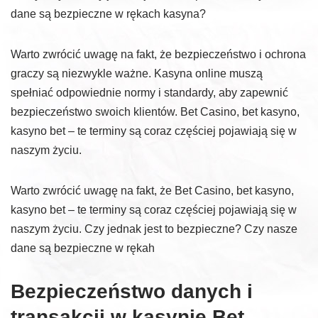
dane są bezpieczne w rękach kasyna?
Warto zwrócić uwagę na fakt, że bezpieczeństwo i ochrona
graczy są niezwykle ważne. Kasyna online muszą
spełniać odpowiednie normy i standardy, aby zapewnić
bezpieczeństwo swoich klientów. Bet Casino, bet kasyno,
kasyno bet – te terminy są coraz częściej pojawiają się w
naszym życiu.
Warto zwrócić uwagę na fakt, że Bet Casino, bet kasyno,
kasyno bet – te terminy są coraz częściej pojawiają się w
naszym życiu. Czy jednak jest to bezpieczne? Czy nasze
dane są bezpieczne w rękah
Bezpieczeństwo danych i
transakcji w kasynie Bet