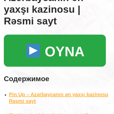
yaxşı kazinosu |
Rəsmi sayt
OYNA
Содержимое
Pin Up – Azərbaycanın ən yaxşı kazinosu
Rəsmi sayt