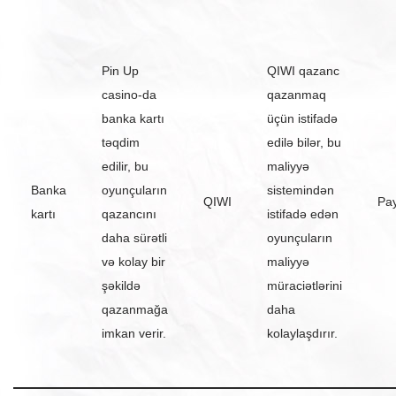
Pin Up
QIWI qazanc
casino-da
qazanmaq
banka kartı
üçün istifadə
təqdim
edilə bilər, bu
edilir, bu
maliyyə
Banka
oyunçuların
sistemindən
QIWI
Pa
kartı
qazancını
istifadə edən
daha sürətli
oyunçuların
və kolay bir
maliyyə
şəkildə
müraciətlərini
qazanmağa
daha
imkan verir.
kolaylaşdırır.