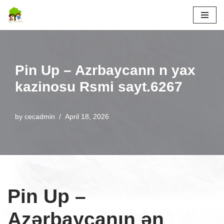
Skip
to
content
Pin Up – Azrbaycann n yax
kazinosu Rsmi sayt.6267
by
cecadmin
April 18, 2026
Pin Up –
Azərbaycanın ən