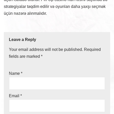
strategiyalar təqdim edilir və oyunları daha yaxşı seçmək
üçün nəzərə alınmalıdır.
Leave a Reply
Your email address will not be published.
Required
fields are marked
*
Name
*
Email
*