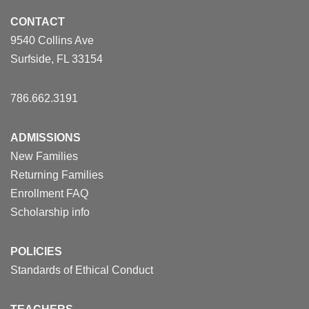
CONTACT
9540 Collins Ave
Surfside, FL 33154
786.662.3191
ADMISSIONS
New Families
Returning Families
Enrollment FAQ
Scholarship info
POLICIES
Standards of Ethical Conduct