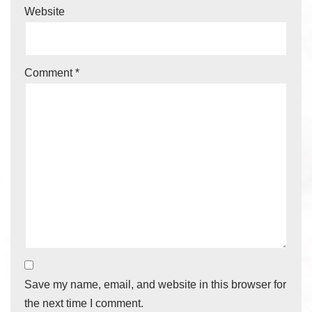
Website
Comment
*
Save my name, email, and website in this browser for
the next time I comment.