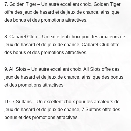
7. Golden Tiger – Un autre excellent choix, Golden Tiger
offre des jeux de hasard et de jeux de chance, ainsi que
des bonus et des promotions attractives.
8. Cabaret Club – Un excellent choix pour les amateurs de
jeux de hasard et de jeux de chance, Cabaret Club offre
des bonus et des promotions attractives.
9. All Slots – Un autre excellent choix, All Slots offre des
jeux de hasard et de jeux de chance, ainsi que des bonus
et des promotions attractives.
10. 7 Sultans – Un excellent choix pour les amateurs de
jeux de hasard et de jeux de chance, 7 Sultans offre des
bonus et des promotions attractives.