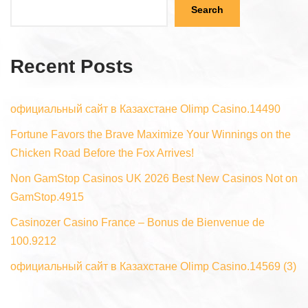
Search
Recent Posts
официальный сайт в Казахстане Olimp Casino.14490
Fortune Favors the Brave Maximize Your Winnings on the
Chicken Road Before the Fox Arrives!
Non GamStop Casinos UK 2026 Best New Casinos Not on
GamStop.4915
Casinozer Casino France – Bonus de Bienvenue de
100.9212
официальный сайт в Казахстане Olimp Casino.14569 (3)