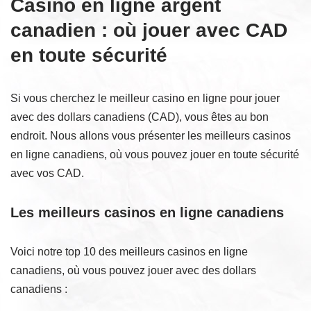
Casino en ligne argent
canadien : où jouer avec CAD
en toute sécurité
Si vous cherchez le meilleur casino en ligne pour jouer
avec des dollars canadiens (CAD), vous êtes au bon
endroit. Nous allons vous présenter les meilleurs casinos
en ligne canadiens, où vous pouvez jouer en toute sécurité
avec vos CAD.
Les meilleurs casinos en ligne canadiens
Voici notre top 10 des meilleurs casinos en ligne
canadiens, où vous pouvez jouer avec des dollars
canadiens :