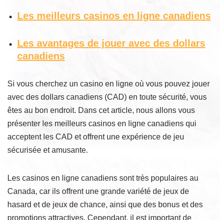
Les meilleurs casinos en ligne canadiens
Les avantages de jouer avec des dollars
canadiens
Si vous cherchez un casino en ligne où vous pouvez jouer
avec des dollars canadiens (CAD) en toute sécurité, vous
êtes au bon endroit. Dans cet article, nous allons vous
présenter les meilleurs casinos en ligne canadiens qui
acceptent les CAD et offrent une expérience de jeu
sécurisée et amusante.
Les casinos en ligne canadiens sont très populaires au
Canada, car ils offrent une grande variété de jeux de
hasard et de jeux de chance, ainsi que des bonus et des
promotions attractives. Cependant, il est important de