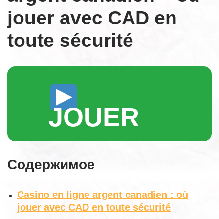
jouer avec CAD en
toute sécurité
JOUER
Содержимое
Casino en ligne argent canadien : où
jouer avec CAD en toute sécurité