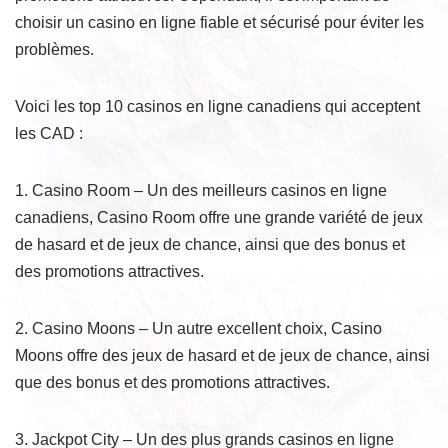
choisir un casino en ligne fiable et sécurisé pour éviter les
problèmes.
Voici les top 10 casinos en ligne canadiens qui acceptent
les CAD :
1. Casino Room – Un des meilleurs casinos en ligne
canadiens, Casino Room offre une grande variété de jeux
de hasard et de jeux de chance, ainsi que des bonus et
des promotions attractives.
2. Casino Moons – Un autre excellent choix, Casino
Moons offre des jeux de hasard et de jeux de chance, ainsi
que des bonus et des promotions attractives.
3. Jackpot City – Un des plus grands casinos en ligne