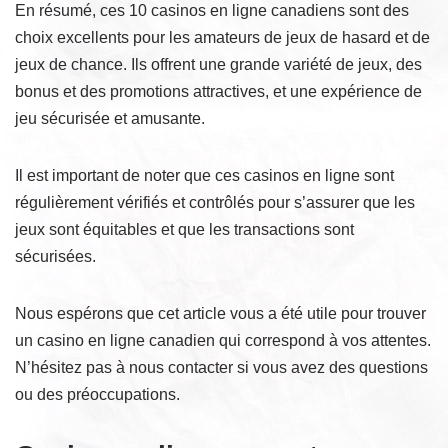
En résumé, ces 10 casinos en ligne canadiens sont des
choix excellents pour les amateurs de jeux de hasard et de
jeux de chance. Ils offrent une grande variété de jeux, des
bonus et des promotions attractives, et une expérience de
jeu sécurisée et amusante.
Il est important de noter que ces casinos en ligne sont
régulièrement vérifiés et contrôlés pour s’assurer que les
jeux sont équitables et que les transactions sont
sécurisées.
Nous espérons que cet article vous a été utile pour trouver
un casino en ligne canadien qui correspond à vos attentes.
N’hésitez pas à nous contacter si vous avez des questions
ou des préoccupations.