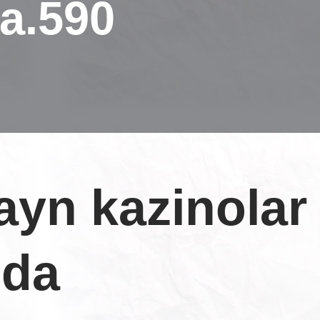
a.590
ayn kazinolar
nda