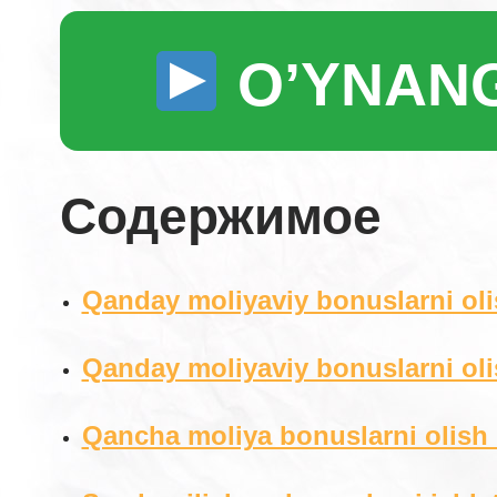
O’YNAN
Содержимое
Qanday moliyaviy bonuslarni o
Qanday moliyaviy bonuslarni o
Qancha moliya bonuslarni olis