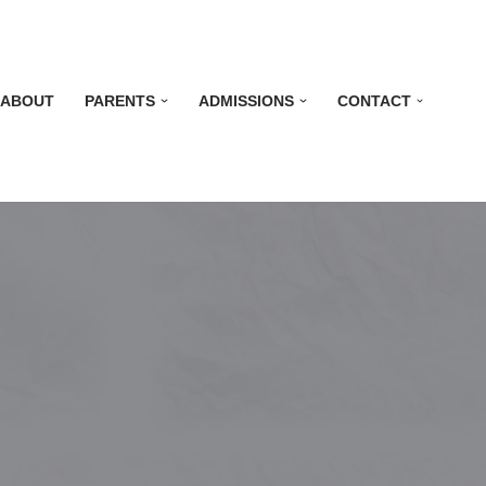
ABOUT
PARENTS
ADMISSIONS
CONTACT