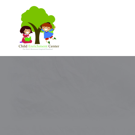
Skip
to
content