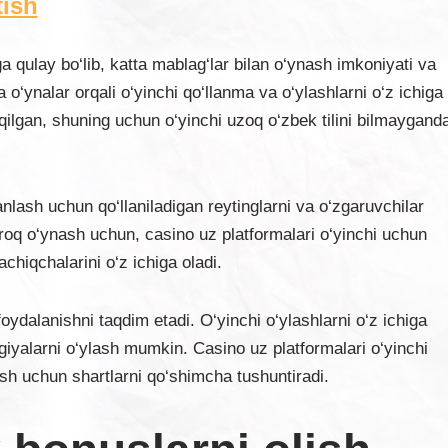
tish
 qulay bo‘lib, katta mablag‘lar bilan o‘ynash imkoniyati va
 o‘ynalar orqali o‘yinchi qo‘llanma va o‘ylashlarni o‘z ichiga
iqilgan, shuning uchun o‘yinchi uzoq o‘zbek tilini bilmaygand
nlash uchun qo‘llaniladigan reytinglarni va o‘zgaruvchilar
ezroq o‘ynash uchun, casino uz platformalari o‘yinchi uchun
chiqchalarini o‘z ichiga oladi.
oydalanishni taqdim etadi. O‘yinchi o‘ylashlarni o‘z ichiga
egiyalarni o‘ylash mumkin. Casino uz platformalari o‘yinchi
sh uchun shartlarni qo‘shimcha tushuntiradi.