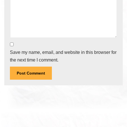
Save my name, email, and website in this browser for
the next time I comment.