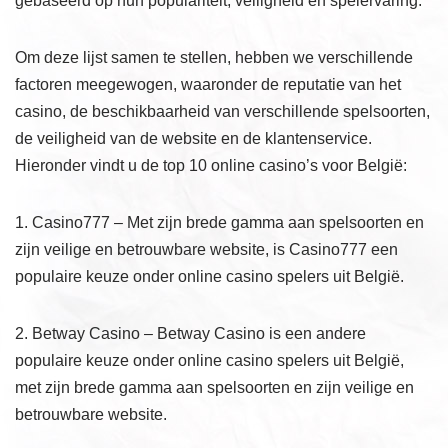
gebaseerd op hun populariteit, veiligheid en spelervaring.
Om deze lijst samen te stellen, hebben we verschillende
factoren meegewogen, waaronder de reputatie van het
casino, de beschikbaarheid van verschillende spelsoorten,
de veiligheid van de website en de klantenservice.
Hieronder vindt u de top 10 online casino’s voor België:
1. Casino777 – Met zijn brede gamma aan spelsoorten en
zijn veilige en betrouwbare website, is Casino777 een
populaire keuze onder online casino spelers uit België.
2. Betway Casino – Betway Casino is een andere
populaire keuze onder online casino spelers uit België,
met zijn brede gamma aan spelsoorten en zijn veilige en
betrouwbare website.