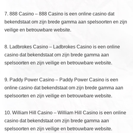
7. 888 Casino – 888 Casino is een online casino dat
bekendstaat om zijn brede gamma aan spelsoorten en zijn
veilige en betrouwbare website.
8. Ladbrokes Casino – Ladbrokes Casino is een online
casino dat bekendstaat om zijn brede gamma aan
spelsoorten en zijn veilige en betrouwbare website.
9. Paddy Power Casino – Paddy Power Casino is een
online casino dat bekendstaat om zijn brede gamma aan
spelsoorten en zijn veilige en betrouwbare website.
10. William Hill Casino – William Hill Casino is een online
casino dat bekendstaat om zijn brede gamma aan
spelsoorten en zijn veilige en betrouwbare website.