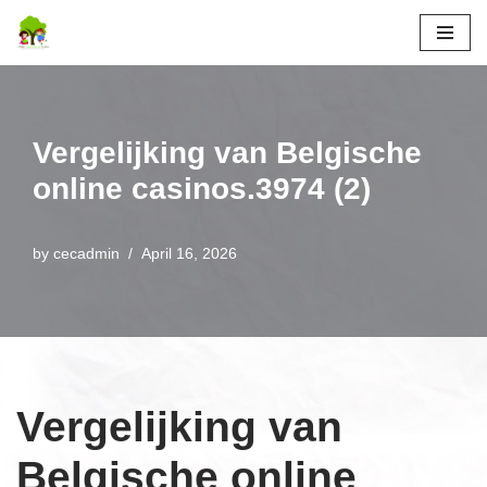
Skip
to
content
Vergelijking van Belgische
online casinos.3974 (2)
by
cecadmin
April 16, 2026
Vergelijking van
Belgische online