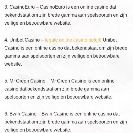
3. CasinoEuro – CasinoEuro is een online casino dat
bekendstaat om zijn brede gamma aan spelsoorten en zijn
veilige en betrouwbare website.
4. Unibet Casino –
legale online casino belgië
Unibet
Casino is een online casino dat bekendstaat om zijn brede
gamma aan spelsoorten en zijn veilige en betrouwbare
website.
5. Mr Green Casino – Mr Green Casino is een online
casino dat bekendstaat om zijn brede gamma aan
spelsoorten en zijn veilige en betrouwbare website.
6. Bwin Casino – Bwin Casino is een online casino dat
bekendstaat om zijn brede gamma aan spelsoorten en zijn
veilige en betrouwbare website.