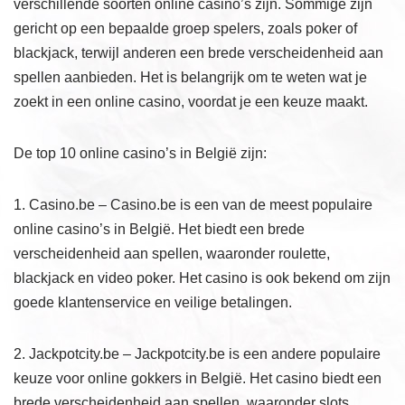
verschillende soorten online casino’s zijn. Sommige zijn
gericht op een bepaalde groep spelers, zoals poker of
blackjack, terwijl anderen een brede verscheidenheid aan
spellen aanbieden. Het is belangrijk om te weten wat je
zoekt in een online casino, voordat je een keuze maakt.
De top 10 online casino’s in België zijn:
1. Casino.be – Casino.be is een van de meest populaire
online casino’s in België. Het biedt een brede
verscheidenheid aan spellen, waaronder roulette,
blackjack en video poker. Het casino is ook bekend om zijn
goede klantenservice en veilige betalingen.
2. Jackpotcity.be – Jackpotcity.be is een andere populaire
keuze voor online gokkers in België. Het casino biedt een
brede verscheidenheid aan spellen, waaronder slots,