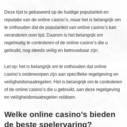
Deze lijst is gebaseerd op de huidige populariteit en
reputatie van de online casino’s, maar het is belangrijk om
te onthouden dat de populariteit van online casino’s kan
veranderen over tijd. Daarom is het belangrijk om
regelmatig te controleren of de online casino’s die u
gebruikt, nog steeds veilig en betrouwbaar zijn.
Let op: het is belangrijk om te onthouden dat online
casino’s onderworpen zijn aan specifieke regelgeving en
veiligheidsmaatregelen. Het is belangrijk om te controleren
of de online casino’s die u gebruikt, aan deze regelgeving
en veiligheidsmaatregelen voldoen.
Welke online casino’s bieden
de beste spelervaring?