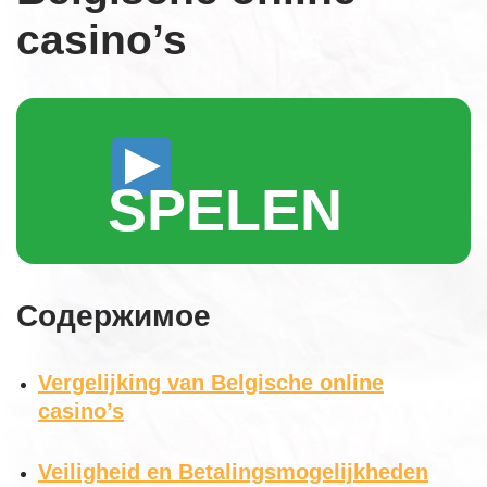
casino’s
SPELEN
Содержимое
Vergelijking van Belgische online
casino’s
Veiligheid en Betalingsmogelijkheden