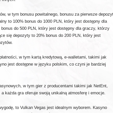
w, w tym bonusu powitalnego, bonusu za pierwsze depozy
alny to 100% bonus do 1000 PLN, który jest dostępny dla
onus do 500 PLN, który jest dostępny dla graczy, którzy
ce się depozyty to 20% bonus do 200 PLN, który jest
ozytów.
atności, w tym kartą kredytową, e-walletami, takimi jak
yno jest dostępne w języku polskim, co czyni je bardziej
synowych, w tym gier z producentami takimi jak NetEnt,
 a każda gra oferuje swoją unikalną atmosferę i emocje.
i wygodę, to Vulkan Vegas jest idealnym wyborem. Kasyno