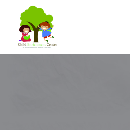
Skip
to
content