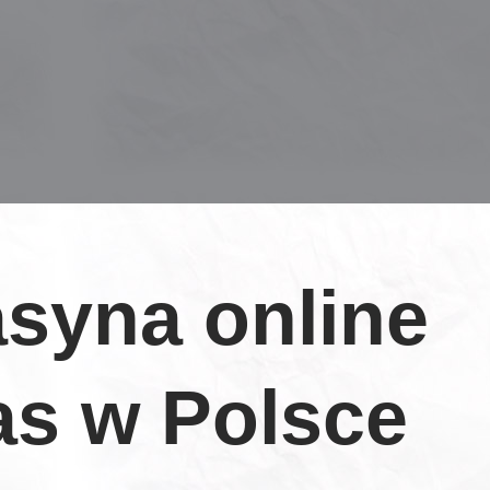
syna online
as w Polsce