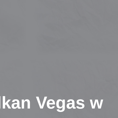
lkan Vegas w