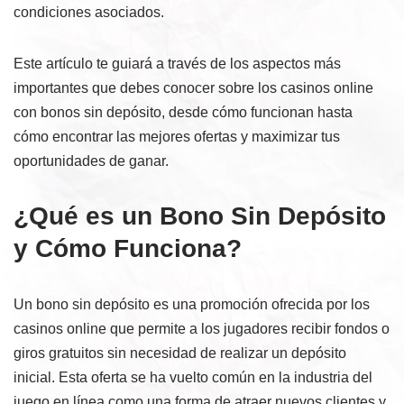
condiciones asociados.
Este artículo te guiará a través de los aspectos más
importantes que debes conocer sobre los casinos online
con bonos sin depósito, desde cómo funcionan hasta
cómo encontrar las mejores ofertas y maximizar tus
oportunidades de ganar.
¿Qué es un Bono Sin Depósito
y Cómo Funciona?
Un bono sin depósito es una promoción ofrecida por los
casinos online que permite a los jugadores recibir fondos o
giros gratuitos sin necesidad de realizar un depósito
inicial. Esta oferta se ha vuelto común en la industria del
juego en línea como una forma de atraer nuevos clientes y