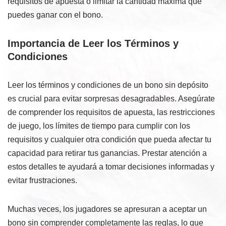
requisitos de apuesta o limitar la cantidad máxima que
puedes ganar con el bono.
Importancia de Leer los Términos y
Condiciones
Leer los términos y condiciones de un bono sin depósito
es crucial para evitar sorpresas desagradables. Asegúrate
de comprender los requisitos de apuesta, las restricciones
de juego, los límites de tiempo para cumplir con los
requisitos y cualquier otra condición que pueda afectar tu
capacidad para retirar tus ganancias. Prestar atención a
estos detalles te ayudará a tomar decisiones informadas y
evitar frustraciones.
Muchas veces, los jugadores se apresuran a aceptar un
bono sin comprender completamente las reglas, lo que