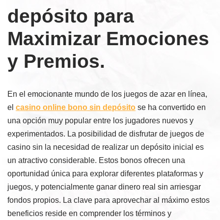
depósito para
Maximizar Emociones
y Premios.
En el emocionante mundo de los juegos de azar en línea,
el
casino online bono sin depósito
se ha convertido en
una opción muy popular entre los jugadores nuevos y
experimentados. La posibilidad de disfrutar de juegos de
casino sin la necesidad de realizar un depósito inicial es
un atractivo considerable. Estos bonos ofrecen una
oportunidad única para explorar diferentes plataformas y
juegos, y potencialmente ganar dinero real sin arriesgar
fondos propios. La clave para aprovechar al máximo estos
beneficios reside en comprender los términos y