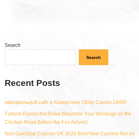
Search
Search
Recent Posts
официальный сайт в Казахстане Olimp Casino.14490
Fortune Favors the Brave Maximize Your Winnings on the
Chicken Road Before the Fox Arrives!
Non GamStop Casinos UK 2026 Best New Casinos Not on