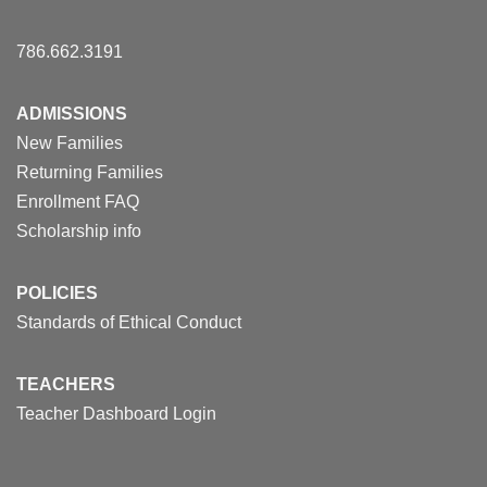
786.662.3191
ADMISSIONS
New Families
Returning Families
Enrollment FAQ
Scholarship info
POLICIES
Standards of Ethical Conduct
TEACHERS
Teacher Dashboard Login