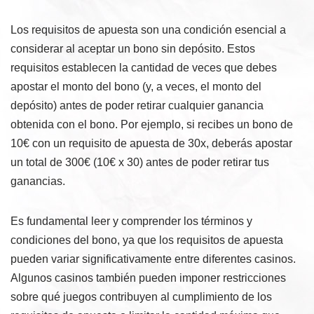
Los requisitos de apuesta son una condición esencial a
considerar al aceptar un bono sin depósito. Estos
requisitos establecen la cantidad de veces que debes
apostar el monto del bono (y, a veces, el monto del
depósito) antes de poder retirar cualquier ganancia
obtenida con el bono. Por ejemplo, si recibes un bono de
10€ con un requisito de apuesta de 30x, deberás apostar
un total de 300€ (10€ x 30) antes de poder retirar tus
ganancias.
Es fundamental leer y comprender los términos y
condiciones del bono, ya que los requisitos de apuesta
pueden variar significativamente entre diferentes casinos.
Algunos casinos también pueden imponer restricciones
sobre qué juegos contribuyen al cumplimiento de los