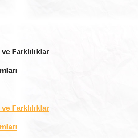
ve Farklılıklar
mları
ve Farklılıklar
mları