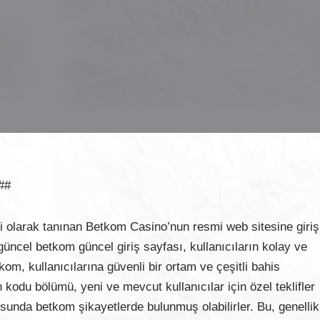
##
ri olarak tanınan Betkom Casino’nun resmi web sitesine giriş
güncel betkom güncel giriş sayfası, kullanıcıların kolay ve
kom, kullanıcılarına güvenli bir ortam ve çeşitli bahis
kodu bölümü, yeni ve mevcut kullanıcılar için özel teklifler
usunda betkom şikayetlerde bulunmuş olabilirler. Bu, genellik