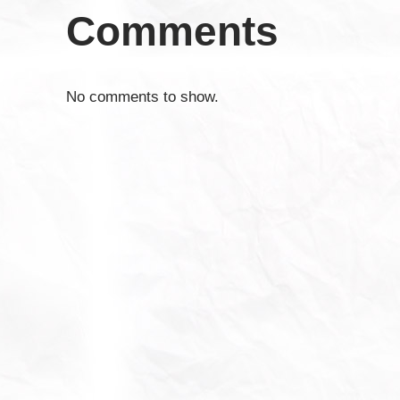
Comments
No comments to show.