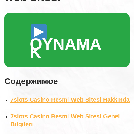
OYNAMA
K
Содержимое
7slots Casino Resmi Web Sitesi Hakkında
7slots Casino Resmi Web Sitesi Genel
Bilgileri