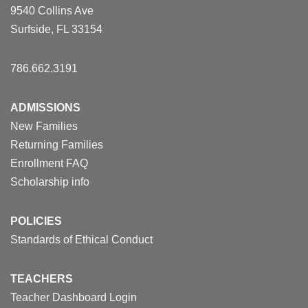
9540 Collins Ave
Surfside, FL 33154
786.662.3191
ADMISSIONS
New Families
Returning Families
Enrollment FAQ
Scholarship info
POLICIES
Standards of Ethical Conduct
TEACHERS
Teacher Dashboard Login