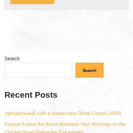
Search
Search
Recent Posts
официальный сайт в Казахстане Olimp Casino.14490
Fortune Favors the Brave Maximize Your Winnings on the
Chicken Road Before the Fox Arrives!