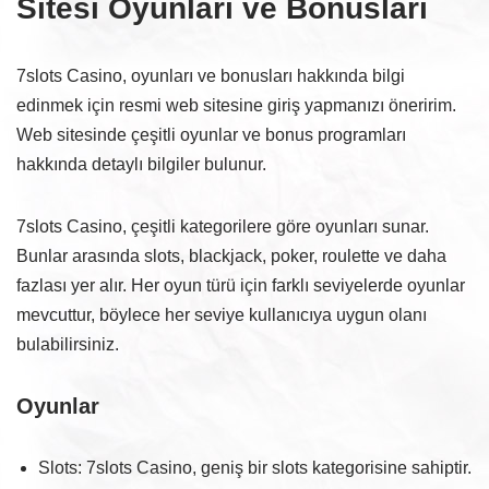
Sitesi Oyunları ve Bonusları
7slots Casino, oyunları ve bonusları hakkında bilgi
edinmek için resmi web sitesine giriş yapmanızı öneririm.
Web sitesinde çeşitli oyunlar ve bonus programları
hakkında detaylı bilgiler bulunur.
7slots Casino, çeşitli kategorilere göre oyunları sunar.
Bunlar arasında slots, blackjack, poker, roulette ve daha
fazlası yer alır. Her oyun türü için farklı seviyelerde oyunlar
mevcuttur, böylece her seviye kullanıcıya uygun olanı
bulabilirsiniz.
Oyunlar
Slots: 7slots Casino, geniş bir slots kategorisine sahiptir.