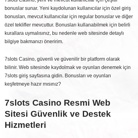
bonuslar sunar. Yeni kaydolunan kullanıcılar için özel giriş
bonusları, mevcut kullanıcılar için regular bonuslar ve diğer
özel teklifler mevcuttur. Bonusları kullanabilmek için belirli
kurallara uymalısınız, bu nedenle web sitesinde detaylı
bilgiye bakmanızı öneririm.
7slots Casino, güvenli ve güvenilir bir platform olarak
bilinir. Web sitesinde kaydolmak ve oyunları denemek için
7slots giriş sayfasına gidin. Bonusları ve oyunları
keşfetmeye hazır mısınız?
7slots Casino Resmi Web
Sitesi Güvenlik ve Destek
Hizmetleri