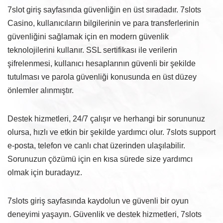
7slot giriş sayfasında güvenliğin en üst sıradadır. 7slots
Casino, kullanıcıların bilgilerinin ve para transferlerinin
güvenliğini sağlamak için en modern güvenlik
teknolojilerini kullanır. SSL sertifikası ile verilerin
şifrelenmesi, kullanıcı hesaplarının güvenli bir şekilde
tutulması ve parola güvenliği konusunda en üst düzey
önlemler alınmıştır.
Destek hizmetleri, 24/7 çalışır ve herhangi bir sorununuz
olursa, hızlı ve etkin bir şekilde yardımcı olur. 7slots support
e-posta, telefon ve canlı chat üzerinden ulaşılabilir.
Sorunuzun çözümü için en kısa sürede size yardımcı
olmak için buradayız.
7slots giriş sayfasında kaydolun ve güvenli bir oyun
deneyimi yaşayın. Güvenlik ve destek hizmetleri, 7slots