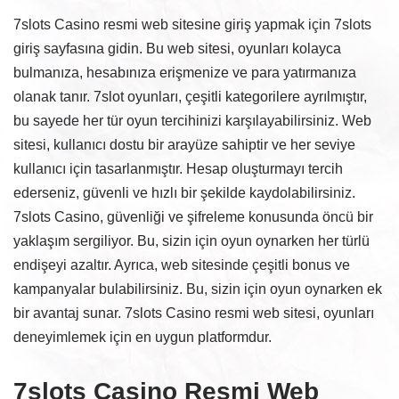
7slots Casino resmi web sitesine giriş yapmak için 7slots
giriş sayfasına gidin. Bu web sitesi, oyunları kolayca
bulmanıza, hesabınıza erişmenize ve para yatırmanıza
olanak tanır. 7slot oyunları, çeşitli kategorilere ayrılmıştır,
bu sayede her tür oyun tercihinizi karşılayabilirsiniz. Web
sitesi, kullanıcı dostu bir arayüze sahiptir ve her seviye
kullanıcı için tasarlanmıştır. Hesap oluşturmayı tercih
ederseniz, güvenli ve hızlı bir şekilde kaydolabilirsiniz.
7slots Casino, güvenliği ve şifreleme konusunda öncü bir
yaklaşım sergiliyor. Bu, sizin için oyun oynarken her türlü
endişeyi azaltır. Ayrıca, web sitesinde çeşitli bonus ve
kampanyalar bulabilirsiniz. Bu, sizin için oyun oynarken ek
bir avantaj sunar. 7slots Casino resmi web sitesi, oyunları
deneyimlemek için en uygun platformdur.
7slots Casino Resmi Web