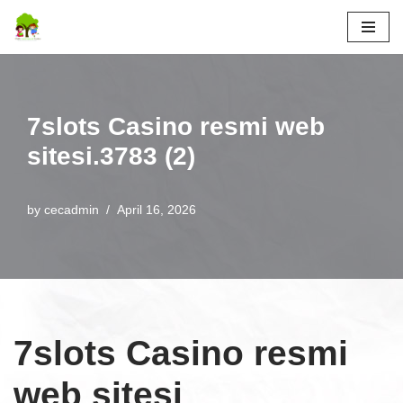
Skip
to
content
7slots Casino resmi web
sitesi.3783 (2)
by
cecadmin
April 16, 2026
7slots Casino resmi
web sitesi