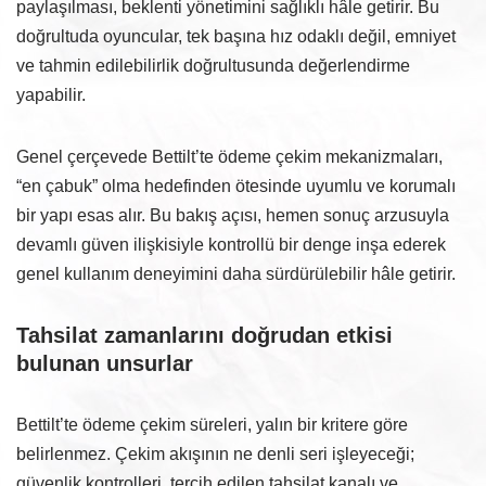
paylaşılması, beklenti yönetimini sağlıklı hâle getirir. Bu
doğrultuda oyuncular, tek başına hız odaklı değil, emniyet
ve tahmin edilebilirlik doğrultusunda değerlendirme
yapabilir.
Genel çerçevede Bettilt’te ödeme çekim mekanizmaları,
“en çabuk” olma hedefinden ötesinde uyumlu ve korumalı
bir yapı esas alır. Bu bakış açısı, hemen sonuç arzusuyla
devamlı güven ilişkisiyle kontrollü bir denge inşa ederek
genel kullanım deneyimini daha sürdürülebilir hâle getirir.
Tahsilat zamanlarını doğrudan etkisi
bulunan unsurlar
Bettilt’te ödeme çekim süreleri, yalın bir kritere göre
belirlenmez. Çekim akışının ne denli seri işleyeceği;
güvenlik kontrolleri, tercih edilen tahsilat kanalı ve