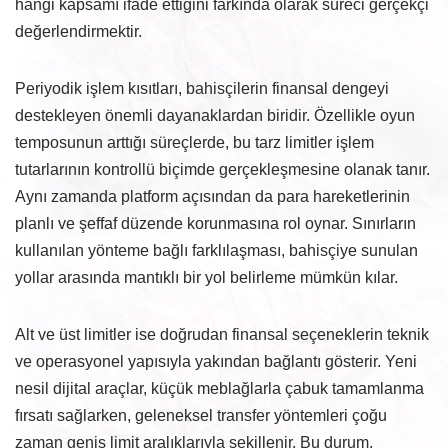
hangi kapsamı ifade ettiğini farkında olarak süreci gerçekçi
değerlendirmektir.
Periyodik işlem kısıtları, bahisçilerin finansal dengeyi
destekleyen önemli dayanaklardan biridir. Özellikle oyun
temposunun arttığı süreçlerde, bu tarz limitler işlem
tutarlarının kontrollü biçimde gerçekleşmesine olanak tanır.
Aynı zamanda platform açısından da para hareketlerinin
planlı ve şeffaf düzende korunmasına rol oynar. Sınırların
kullanılan yönteme bağlı farklılaşması, bahisçiye sunulan
yollar arasında mantıklı bir yol belirleme mümkün kılar.
Alt ve üst limitler ise doğrudan finansal seçeneklerin teknik
ve operasyonel yapısıyla yakından bağlantı gösterir. Yeni
nesil dijital araçlar, küçük meblağlarla çabuk tamamlanma
fırsatı sağlarken, geleneksel transfer yöntemleri çoğu
zaman geniş limit aralıklarıyla şekillenir. Bu durum,