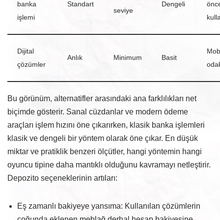
banka
Standart
Dengeli
önce
seviye
işlemi
kull
Dijital
Mob
Anlık
Minimum
Basit
çözümler
odak
Bu görünüm, alternatifler arasındaki ana farklılıkları net
biçimde gösterir. Sanal cüzdanlar ve modern ödeme
araçları işlem hızını öne çıkarırken, klasik banka işlemleri
klasik ve denge­li bir yöntem olarak öne çıkar. En düşük
miktar ve pratiklik benzeri ölçütler, hangi yöntemin hangi
oyuncu tipine daha mantıklı olduğunu kavramayı netleştirir.
Depozito seçeneklerinin artıları:
Eş zamanlı bakiyeye yansıma: Kullanılan çözümlerin
çoğunda eklenen meblağ derhal hesap bakiyesine