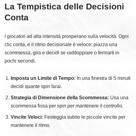
La Tempistica delle Decisioni
Conta
I giocatori ad alta intensità prosperano sulla velocità. Ogni
clic conta, e il ritmo decisionale è veloce: piazza una
scommessa, gira e decidi se raddoppiare o fermarti in
pochi secondi.
Imposta un Limite di Tempo:
In una finestra di 5 minuti
decidi quante spin farai.
Strategia di Dimensione della Scommessa:
Usa una
scommessa fissa per spin per mantenere il controllo.
Vincite Veloci:
Festeggia subito le piccole vincite per
mantenere il ritmo.