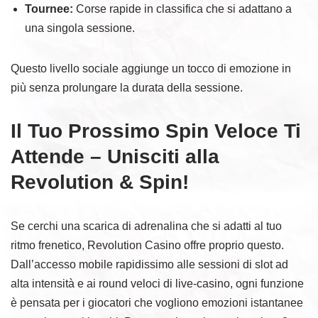
Tournee:
Corse rapide in classifica che si adattano a
una singola sessione.
Questo livello sociale aggiunge un tocco di emozione in
più senza prolungare la durata della sessione.
Il Tuo Prossimo Spin Veloce Ti
Attende – Unisciti alla
Revolution & Spin!
Se cerchi una scarica di adrenalina che si adatti al tuo
ritmo frenetico, Revolution Casino offre proprio questo.
Dall’accesso mobile rapidissimo alle sessioni di slot ad
alta intensità e ai round veloci di live‑casino, ogni funzione
è pensata per i giocatori che vogliono emozioni istantanee