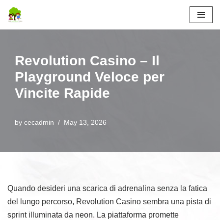
Skip
to
content
Revolution Casino – Il
Playground Veloce per
Vincite Rapide
by
cecadmin
May 13, 2026
Quando desideri una scarica di adrenalina senza la fatica
del lungo percorso, Revolution Casino sembra una pista di
sprint illuminata da neon. La piattaforma promette