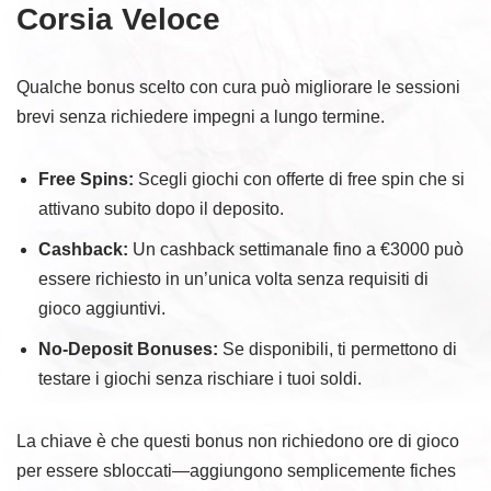
Corsia Veloce
Qualche bonus scelto con cura può migliorare le sessioni
brevi senza richiedere impegni a lungo termine.
Free Spins:
Scegli giochi con offerte di free spin che si
attivano subito dopo il deposito.
Cashback:
Un cashback settimanale fino a €3000 può
essere richiesto in un’unica volta senza requisiti di
gioco aggiuntivi.
No‑Deposit Bonuses:
Se disponibili, ti permettono di
testare i giochi senza rischiare i tuoi soldi.
La chiave è che questi bonus non richiedono ore di gioco
per essere sbloccati—aggiungono semplicemente fiches