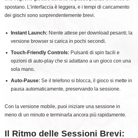
spostano. L’interfaccia è leggera, e i tempi di caricamento
dei giochi sono sorprendentemente brevi.
Instant Launch:
Niente attese per download pesanti; la
versione browser si carica in pochi secondi.
Touch‑Friendly Controls:
Pulsanti di spin facili e
opzioni di auto‑play che si adattano a un gioco con una
sola mano.
Auto‑Pause:
Se il telefono si blocca, il gioco si mette in
pausa automaticamente, preservando la sessione.
Con la versione mobile, puoi iniziare una sessione in
meno di un minuto e terminarla ancora più rapidamente.
Il Ritmo delle Sessioni Brevi: