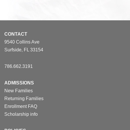
CONTACT
9540 Collins Ave
Surfside, FL 33154
786.662.3191
ADMISSIONS
New Families
Returning Families
Enrollment FAQ
Scholarship info