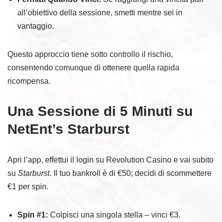
all’obiettivo della sessione, smetti mentre sei in
vantaggio.
Questo approccio tiene sotto controllo il rischio,
consentendo comunque di ottenere quella rapida
ricompensa.
Una Sessione di 5 Minuti su
NetEnt’s Starburst
Apri l’app, effettui il login su Revolution Casino e vai subito
su
Starburst
. Il tuo bankroll è di €50; decidi di scommettere
€1 per spin.
Spin #1:
Colpisci una singola stella – vinci €3.