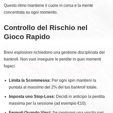
Questo ritmo mantiene il cuore in corsa e la mente
concentrata su ogni momento.
Controllo del Rischio nel
Gioco Rapido
Brevi esplosioni richiedono una gestione disciplinata del
bankroll. Non vuoi inseguire le perdite in quei momenti
fugaci.
Limita la Scommessa:
Per ogni spin mantieni la
puntata al massimo del 2% del tuo bankroll totale.
Imposta uno Stop‑Loss:
Decidi in anticipo la perdita
massima per la sessione (ad esempio €10).
Fermati Quando Vinci:
Se raggiungi una vincita pari