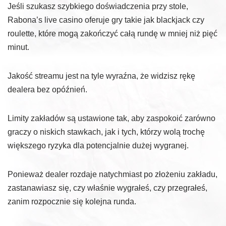
Jeśli szukasz szybkiego doświadczenia przy stole,
Rabona’s live casino oferuje gry takie jak blackjack czy
roulette, które mogą zakończyć całą rundę w mniej niż pięć
minut.
Jakość streamu jest na tyle wyraźna, że widzisz rękę
dealera bez opóźnień.
Limity zakładów są ustawione tak, aby zaspokoić zarówno
graczy o niskich stawkach, jak i tych, którzy wolą trochę
większego ryzyka dla potencjalnie dużej wygranej.
Ponieważ dealer rozdaje natychmiast po złożeniu zakładu,
zastanawiasz się, czy właśnie wygrałeś, czy przegrałeś,
zanim rozpocznie się kolejna runda.