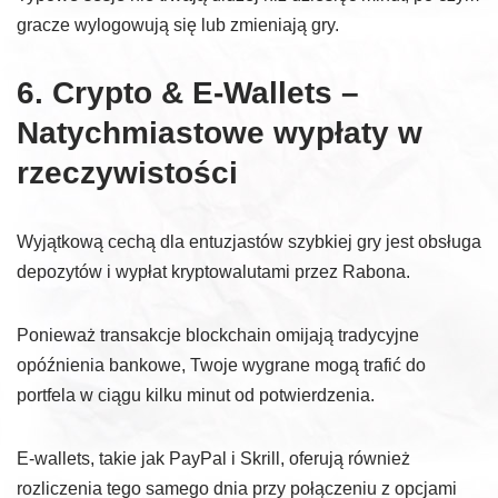
gracze wylogowują się lub zmieniają gry.
6. Crypto & E‑Wallets –
Natychmiastowe wypłaty w
rzeczywistości
Wyjątkową cechą dla entuzjastów szybkiej gry jest obsługa
depozytów i wypłat kryptowalutami przez Rabona.
Ponieważ transakcje blockchain omijają tradycyjne
opóźnienia bankowe, Twoje wygrane mogą trafić do
portfela w ciągu kilku minut od potwierdzenia.
E‑wallets, takie jak PayPal i Skrill, oferują również
rozliczenia tego samego dnia przy połączeniu z opcjami