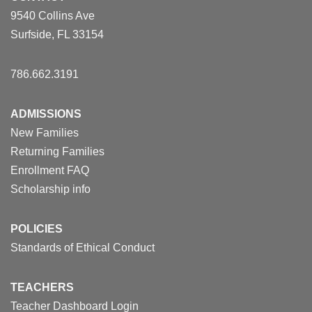
9540 Collins Ave
Surfside, FL 33154
786.662.3191
ADMISSIONS
New Families
Returning Families
Enrollment FAQ
Scholarship info
POLICIES
Standards of Ethical Conduct
TEACHERS
Teacher Dashboard Login