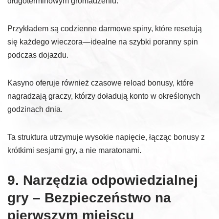
długoterminowym gromadzeniu.
Przykładem są codzienne darmowe spiny, które resetują
się każdego wieczora—idealne na szybki poranny spin
podczas dojazdu.
Kasyno oferuje również czasowe reload bonusy, które
nagradzają graczy, którzy doładują konto w określonych
godzinach dnia.
Ta struktura utrzymuje wysokie napięcie, łącząc bonusy z
krótkimi sesjami gry, a nie maratonami.
9. Narzędzia odpowiedzialnej
gry – Bezpieczeństwo na
pierwszym miejscu