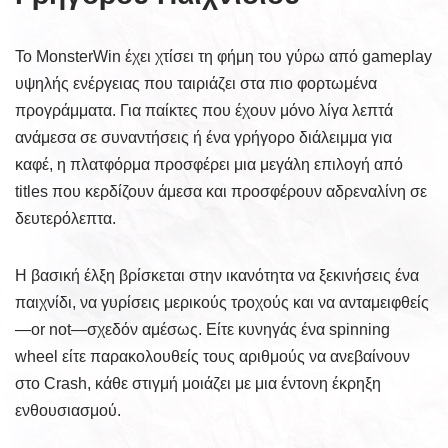
Το MonsterWin έχει χτίσει τη φήμη του γύρω από gameplay
υψηλής ενέργειας που ταιριάζει στα πιο φορτωμένα
προγράμματα. Για παίκτες που έχουν μόνο λίγα λεπτά
ανάμεσα σε συναντήσεις ή ένα γρήγορο διάλειμμα για
καφέ, η πλατφόρμα προσφέρει μια μεγάλη επιλογή από
titles που κερδίζουν άμεσα και προσφέρουν αδρεναλίνη σε
δευτερόλεπτα.
Η βασική έλξη βρίσκεται στην ικανότητα να ξεκινήσεις ένα
παιχνίδι, να γυρίσεις μερικούς τροχούς και να ανταμειφθείς
—or not—σχεδόν αμέσως. Είτε κυνηγάς ένα spinning
wheel είτε παρακολουθείς τους αριθμούς να ανεβαίνουν
στο Crash, κάθε στιγμή μοιάζει με μια έντονη έκρηξη
ενθουσιασμού.