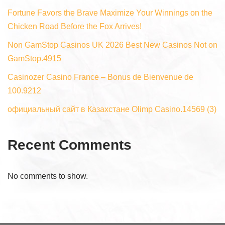
Fortune Favors the Brave Maximize Your Winnings on the
Chicken Road Before the Fox Arrives!
Non GamStop Casinos UK 2026 Best New Casinos Not on
GamStop.4915
Casinozer Casino France – Bonus de Bienvenue de
100.9212
официальный сайт в Казахстане Olimp Casino.14569 (3)
Recent Comments
No comments to show.