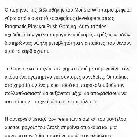
Ο πυρήνας της βιβλιοθήκης του MonsterWin περιστρέφεται
γύρω από slots από κορυφαίους developers όπως
Pragmatic Play και Push Gaming. Αυτά τα titles
σχεδιάστηκαν για να παράγουν γρήγορες εκρήξεις κερδών
διατηρώντας υψηλή μεταβλητότητα για παίκτες που θέλουν
αυτό το καρδιοχτύπι.
Το Crash, ένα παιχνίδι στοιχηματισμού με αδρεναλίνη, είναι
ακόμα ένα αγαπημένο για σύντομες συνεδρίες. Οι παίκτες
στοιχηματίζουν ένα μικρό ποσό και παρακολουθούν τον
πολλαπλασιαστή να αυξάνεται μέχρι να αποφασίσουν να
αποσύρουν—συχνά μέσα σε δευτερόλεπτα.
Η συνέργεια μεταξύ των reels των slots και του μοντέλου
άμεσου payout του Crash σημαίνει ότι ακόμα και μια
σύντομη συνεδρία μπορεί να μοιάζει με ολόκληρο