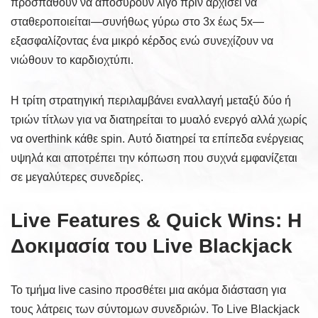
προσπαθούν να αποσύρουν λίγο πριν αρχίσει να
σταθεροποιείται—συνήθως γύρω στο 3x έως 5x—
εξασφαλίζοντας ένα μικρό κέρδος ενώ συνεχίζουν να
νιώθουν το καρδιοχτύπι.
Η τρίτη στρατηγική περιλαμβάνει εναλλαγή μεταξύ δύο ή
τριών τίτλων για να διατηρείται το μυαλό ενεργό αλλά χωρίς
να overthink κάθε spin. Αυτό διατηρεί τα επίπεδα ενέργειας
υψηλά και αποτρέπει την κόπωση που συχνά εμφανίζεται
σε μεγαλύτερες συνεδρίες.
Live Features & Quick Wins: Η
Δοκιμασία του Live Blackjack
Το τμήμα live casino προσθέτει μια ακόμα διάσταση για
τους λάτρεις των σύντομων συνεδριών. Το Live Blackjack