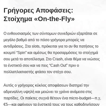
Γρήγορες Αποφάσεις:
Στοίχημα «On-the-Fly»
Ο ενθουσιασμός των σύντομων συνεδριών εξαρτάται σε
μεγάλο βαθμό από το πόσο γρήγορα μπορείς να
αντιδράσεις. Στα slots, πρόκειται για το αν θα πατήσεις το
κουμπί “Spin” και αμέσως θα προσαρμόσεις το στοίχημά
σου μετά το αποτέλεσμα. Στο Crash, είναι θέμα να νιώσεις
το ένστικτό σου και να πεις “Cash Out” πριν ο
πολλαπλασιαστής φτάσει τον στόχο σου.
Αυτός ο γρήγορος κύκλος αποφάσεων διατηρεί την
αδρεναλίνη υψηλή και μειώνει το χρόνο ανάμεσα στις
παρτίδες. Οι παίκτες συχνά θέτουν ένα micro‑budget—π.χ.
€5—και αφήνουν τα ένστικτά τους να τους καθοδηγήσουν