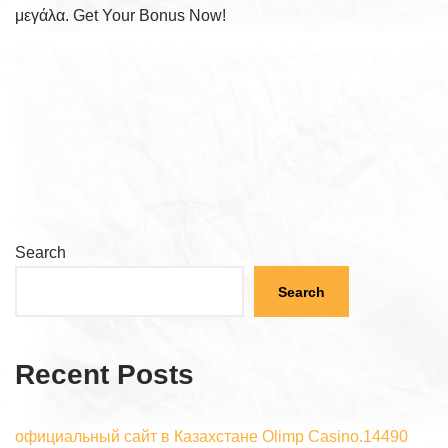
μεγάλα. Get Your Bonus Now!
Search
Search
Recent Posts
официальный сайт в Казахстане Olimp Casino.14490