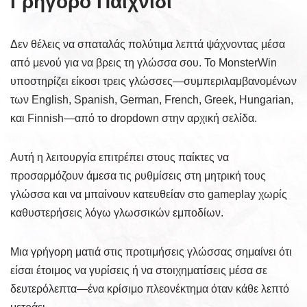
Γρήγορο Παιχνίδι
Δεν θέλεις να σπαταλάς πολύτιμα λεπτά ψάχνοντας μέσα
από μενού για να βρεις τη γλώσσα σου. Το MonsterWin
υποστηρίζει είκοσι τρεις γλώσσες—συμπεριλαμβανομένων
των English, Spanish, German, French, Greek, Hungarian,
και Finnish—από το dropdown στην αρχική σελίδα.
Αυτή η λειτουργία επιτρέπει στους παίκτες να
προσαρμόζουν άμεσα τις ρυθμίσεις στη μητρική τους
γλώσσα και να μπαίνουν κατευθείαν στο gameplay χωρίς
καθυστερήσεις λόγω γλωσσικών εμποδίων.
Μια γρήγορη ματιά στις προτιμήσεις γλώσσας σημαίνει ότι
είσαι έτοιμος να γυρίσεις ή να στοιχηματίσεις μέσα σε
δευτερόλεπτα—ένα κρίσιμο πλεονέκτημα όταν κάθε λεπτό