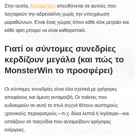
Στην ουσία,
MonsterWin
απευθύνεται σε αυτούς που
λαχταρούν την αδρεναλίνη χωρίς την υποχρέωση
μαραθώνιων. Είναι ένας χώρος όπου κάθε κλικ μετράει και
κάθε spin μπορεί να είναι καθοριστικό.
Γιατί οι σύντομες συνεδρίες
κερδίζουν μεγάλα (και πώς το
MonsterWin το προσφέρει)
Οι σύντομες συνεδρίες είναι όλα σχετικά με γρήγορες
αποφάσεις και άμεση ανταμοιβή. Οι παίκτες που
ευδοκιμούν σε αυτό το στυλ συχνά θέτουν αυστηρούς
χρονικούς περιορισμούς—π.χ. δέκα λεπτά ή λιγότερα—και
εστιάζουν σε παιχνίδια που ανταμείβουν γρήγορες
ενέργειες.