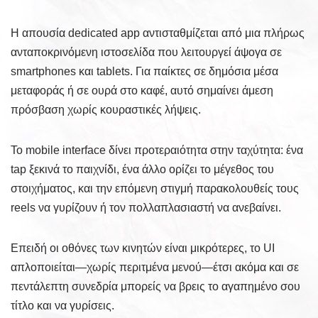
Η απουσία dedicated app αντισταθμίζεται από μια πλήρως
ανταποκρινόμενη ιστοσελίδα που λειτουργεί άψογα σε
smartphones και tablets. Για παίκτες σε δημόσια μέσα
μεταφοράς ή σε ουρά στο καφέ, αυτό σημαίνει άμεση
πρόσβαση χωρίς κουραστικές λήψεις.
Το mobile interface δίνει προτεραιότητα στην ταχύτητα: ένα
tap ξεκινά το παιχνίδι, ένα άλλο ορίζει το μέγεθος του
στοιχήματος, και την επόμενη στιγμή παρακολουθείς τους
reels να γυρίζουν ή τον πολλαπλασιαστή να ανεβαίνει.
Επειδή οι οθόνες των κινητών είναι μικρότερες, το UI
απλοποιείται—χωρίς περιτμένα μενού—έτσι ακόμα και σε
πεντάλεπτη συνεδρία μπορείς να βρεις το αγαπημένο σου
τίτλο και να γυρίσεις.