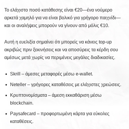
Το ελάχιστο ποσό κατάθεσης είναι €20—ένα νούμερο
αρκετά χαμηλό για να είναι βολικό για γρήγορο παιχνίδι—
και οι αναλήψεις μπορούν να γίνουν από μόλις €10.
Αυτή η ευελιξία σημαίνει ότι μπορείς να κάνεις top-up
ακριβώς πριν ξεκινήσεις και να αποσύρεις τα κέρδη σου
αμέσως μετά χωρίς να περιμένεις μεγάλες διαδικασίες.
Skrill – άμεσες μεταφορές μέσω e-wallet.
Neteller – γρήγορες καταθέσεις με ελάχιστες χρεώσεις.
Κρυπτονομίσματα – άμεση εκκαθάριση μέσω
blockchain.
Paysafecard – προφορτωμένη κάρτα για εύκολες
καταθέσεις.