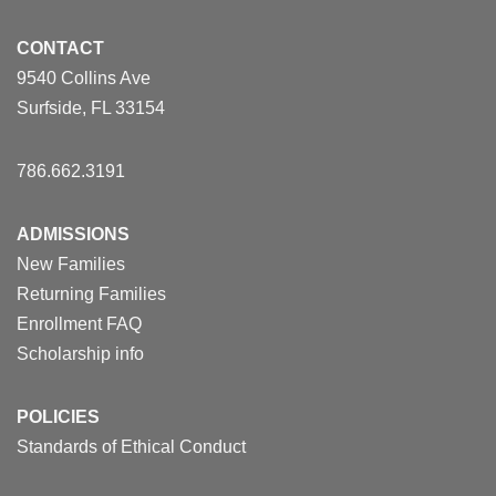
CONTACT
9540 Collins Ave
Surfside, FL 33154
786.662.3191
ADMISSIONS
New Families
Returning Families
Enrollment FAQ
Scholarship info
POLICIES
Standards of Ethical Conduct