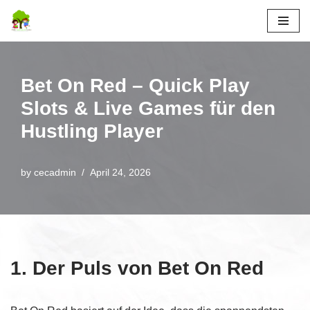
Skip
to
content
Bet On Red – Quick Play
Slots & Live Games für den
Hustling Player
by
cecadmin
April 24, 2026
1. Der Puls von Bet On Red