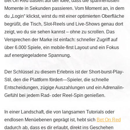
Bet On Red basiert auf der Idee, dass die spannendsten
Momente in Sekunden passieren. Vom Moment an, in dem
du „Login“ klickst, wirst du mit einer optimierten Oberfläche
begrüßt, die Tisch, Slot-Reels und Live-Shows genau dort
zeigt, wo du sie sehen kannst – ohne zu scrollen. Das
Versprechen der Marke ist einfach: schneller Zugriff auf
über 6.000 Spiele, ein mobile‑first Layout und ein Fokus
auf energiegeladene Spannung.
Der Schlüssel zu diesem Erlebnis ist der Short‑burst-Play-
Stil, den die Plattform fördert—Spieler, die schnelle
Entscheidungen, zügige Auszahlungen und ein Adrenalin-
Gefühl bei jedem Rad- oder Reel-Spin genießen.
In einer Landschaft, die von langsamen Tutorials oder
endlosen Menüebenen geprägt ist, hebt sich
Bet On Red
dadurch ab, dass es dir erlaubt, direkt ins Geschehen