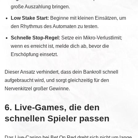
große Auszahlung bringen.
Low Stake Start:
Beginne mit kleinen Einsätzen, um
den Rhythmus des Automaten zu testen.
Schnelle Stop-Regel:
Setze ein Mikro-Verlustlimit;
wenn es erreicht ist, melde dich ab, bevor die
Erschöpfung einsetzt.
Dieser Ansatz verhindert, dass dein Bankroll schnell
aufgebraucht wird, und sorgt gleichzeitig für den
Nervenkitzel großer Gewinne.
6. Live-Games, die den
schnellen Spieler passen
Das Live-Casino bei Bet On Red dreht sich nicht um lange