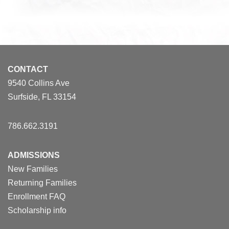
CONTACT
9540 Collins Ave
Surfside, FL 33154
786.662.3191
ADMISSIONS
New Families
Returning Families
Enrollment FAQ
Scholarship info