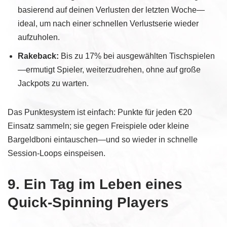
basierend auf deinen Verlusten der letzten Woche—
ideal, um nach einer schnellen Verlustserie wieder
aufzuholen.
Rakeback:
Bis zu 17% bei ausgewählten Tischspielen
—ermutigt Spieler, weiterzudrehen, ohne auf große
Jackpots zu warten.
Das Punktesystem ist einfach: Punkte für jeden €20
Einsatz sammeln; sie gegen Freispiele oder kleine
Bargeldboni eintauschen—und so wieder in schnelle
Session‑Loops einspeisen.
9. Ein Tag im Leben eines
Quick‑Spinning Players