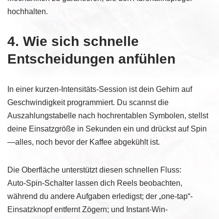
hochhalten.
4. Wie sich schnelle
Entscheidungen anfühlen
In einer kurzen‑Intensitäts-Session ist dein Gehirn auf
Geschwindigkeit programmiert. Du scannst die
Auszahlungstabelle nach hochrentablen Symbolen, stellst
deine Einsatzgröße in Sekunden ein und drückst auf Spin
—alles, noch bevor der Kaffee abgekühlt ist.
Die Oberfläche unterstützt diesen schnellen Fluss:
Auto‑Spin-Schalter lassen dich Reels beobachten,
während du andere Aufgaben erledigst; der „one‑tap“-
Einsatzknopf entfernt Zögern; und Instant-Win-