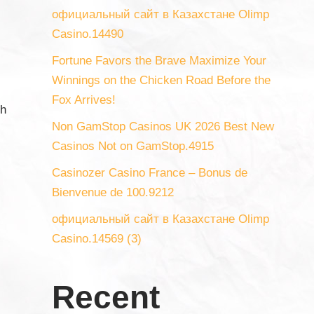
официальный сайт в Казахстане Olimp
Casino.14490
Fortune Favors the Brave Maximize Your
Winnings on the Chicken Road Before the
Fox Arrives!
sh
Non GamStop Casinos UK 2026 Best New
Casinos Not on GamStop.4915
Casinozer Casino France – Bonus de
Bienvenue de 100.9212
официальный сайт в Казахстане Olimp
Casino.14569 (3)
Recent