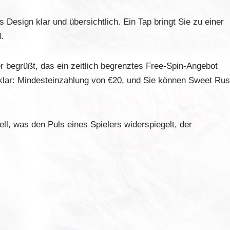
 Design klar und übersichtlich. Ein Tap bringt Sie zu einer
.
 begrüßt, das ein zeitlich begrenztes Free‑Spin‑Angebot
 klar: Mindesteinzahlung von €20, und Sie können Sweet Ru
ll, was den Puls eines Spielers widerspiegelt, der