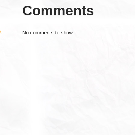
Comments
y
No comments to show.