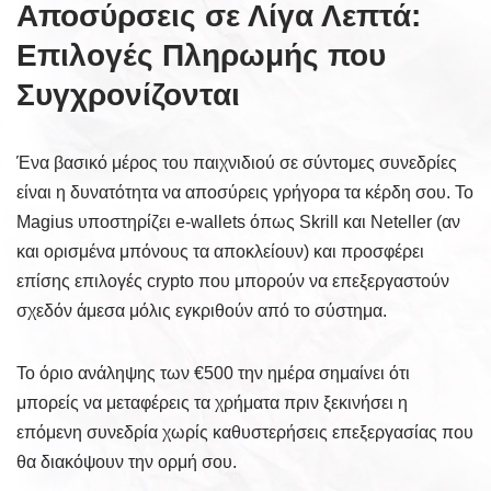
Αποσύρσεις σε Λίγα Λεπτά:
Επιλογές Πληρωμής που
Συγχρονίζονται
Ένα βασικό μέρος του παιχνιδιού σε σύντομες συνεδρίες
είναι η δυνατότητα να αποσύρεις γρήγορα τα κέρδη σου. Το
Magius υποστηρίζει e-wallets όπως Skrill και Neteller (αν
και ορισμένα μπόνους τα αποκλείουν) και προσφέρει
επίσης επιλογές crypto που μπορούν να επεξεργαστούν
σχεδόν άμεσα μόλις εγκριθούν από το σύστημα.
Το όριο ανάληψης των €500 την ημέρα σημαίνει ότι
μπορείς να μεταφέρεις τα χρήματα πριν ξεκινήσει η
επόμενη συνεδρία χωρίς καθυστερήσεις επεξεργασίας που
θα διακόψουν την ορμή σου.