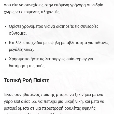
σου είτε να συνεχίσεις στην επόμενη γρήγορη συνεδρία
χωρίς να περιμένεις πληρωμές.
Ορίστε χρονόμετρο για να διατηρείτε τις συνεδρίες
σύντομες.
Επιλέξτε παιχνίδια με υψηλή μεταβλητότητα για πιθανές
μεγάλες νίκες.
Χρησιμοποιήστε τις λειτουργίες auto‑replay για
διατήρηση της ροής.
Τυπική Ροή Παίκτη
Ένας συνηθισμένος παίκτης μπορεί να ξεκινήσει με ένα
γύρο slot αξίας 5$, να πετύχει μια μικρή νίκη, και μετά να
μεταβεί άμεσα σε μια περιστροφή ρουλέτας υψηλής