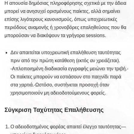
Η απουσία δημόσιας πληροφόρησης σχετικά με την άδεια
μπορεί να ανησυχεί ορισμένους παίκτες, αλλά σημαίνει
επίσης λιγότερους κανονισμούς, όπως υποχρεωτικές
περιόδους αναμονής ή χρονοβόρες επαληθεύσεις που θα
μπορούσαν να διακόψουν τα γρήγορα sessions.
Δεν απαιτείται υποχρεωτική επαλήθευση ταυτότητας
πριν από την πρώτη κατάθεση (εκτός αν χρειάζεται).
-Απλοποιημένη διαδικασία εγγραφής μειώνει την τριβή.-
Οι παίκτες μπορούν να εστιάσουν στο παιχνίδι παρά
στα χαρτιά.-Ωστόσο, συστήνεται προσοχή όταν
χρησιμοποιούν μη αδειοδοτούμενους φορείς.
Σύγκριση Ταχύτητας Επαλήθευσης
Ο αδειοδοτημένος φορέας απαιτεί έλεγχο ταυτότητας—