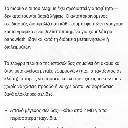
Το mobile site του Magius έχει σχεδιαστεί για ταχύτητα—
δεν απαιτούνται βαριά λήψεις. Ο ανταποκρινόμενος
σχεδιασμός διασφαλίζει ότι κάθε κουμπί φορτώνει γρήγορα
και τα γραφικά είναι βελτιστοποιημένα για χαμηλότερα
bandwidth, ιδανικά κατά τη διάρκεια μετακινήσεων ή
διαλειμμάτων.
Το ελαφρύ πλαίσιο της ιστοσελίδας σημαίνει ότι ακόμα και
όταν μετακινείσαι μεταξύ εφαρμογών (π.χ., απαντώντας σε
κλήση), μπορείς να παύσεις και να συνεχίσεις τα sessions
χωρίς να χάσεις πρόοδο ή να χρειάζεται να φορτώσεις
ξανά ολόκληρες σελίδες.
Απαλό μέγεθος σελίδας—κάτω από 2 MB για τα
περισσότερα παιχνίδια.