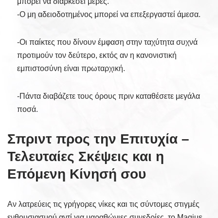
μπορεί να διαρκέσει μέρες.
-Ο μη αδειοδοτημένος μπορεί να επεξεργαστεί άμεσα.
-Οι παίκτες που δίνουν έμφαση στην ταχύτητα συχνά
προτιμούν τον δεύτερο, εκτός αν η κανονιστική
εμπιστοσύνη είναι πρωταρχική.
-Πάντα διαβάζετε τους όρους πριν καταθέσετε μεγάλα
ποσά.
Σπριντ προς την Επιτυχία –
Τελευταίες Σκέψεις και η
Επόμενη Κίνησή σου
Αν λατρεύεις τις γρήγορες νίκες και τις σύντομες στιγμές
ενθουσιασμού αντί για μαραθώνιες συνεδρίες, το Magius