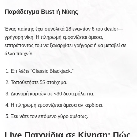
Παράδειγμα Bust ή Νίκης
Ένας παίκτης έχει συνολικά 18 εναντίον 6 του dealer—
γρήγορη νίκη. Η πληρωμή εμφανίζεται άμεσα,
επιτρέποντάς του να ξαναρχίσει γρήγορα ή να μεταβεί σε
άλλο παιχνίδι.
Επιλέξτε “Classic Blackjack.”
Τοποθετήστε 5$ στοίχημα.
Διανομή καρτών σε <30 δευτερόλεπτα.
Η πληρωμή εμφανίζεται άμεσα αν κερδίσει.
Ξεκινάτε τον επόμενο γύρο αμέσως.
Live Παιχνίδια σε Κίνηση: Πώς