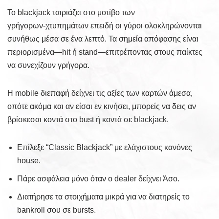
Το blackjack ταιριάζει στο μοτίβο των
γρήγορων‑χτυπημάτων επειδή οι γύροι ολοκληρώνονται
συνήθως μέσα σε ένα λεπτό. Τα σημεία απόφασης είναι
περιορισμένα—hit ή stand—επιτρέποντας στους παίκτες
να συνεχίζουν γρήγορα.
Η mobile διεπαφή δείχνει τις αξίες των καρτών άμεσα,
οπότε ακόμα και αν είσαι εν κινήσει, μπορείς να δεις αν
βρίσκεσαι κοντά στο bust ή κοντά σε blackjack.
Επίλεξε “Classic Blackjack” με ελάχιστους κανόνες
house.
Πάρε ασφάλεια μόνο όταν ο dealer δείχνει Άσο.
Διατήρησε τα στοιχήματα μικρά για να διατηρείς το
bankroll σου σε bursts.