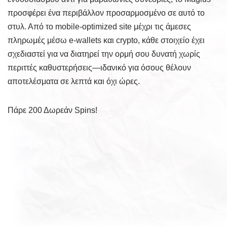
προσφέρει ένα περιβάλλον προσαρμοσμένο σε αυτό το
στυλ. Από το mobile‑optimized site μέχρι τις άμεσες
πληρωμές μέσω e-wallets και crypto, κάθε στοιχείο έχει
σχεδιαστεί για να διατηρεί την ορμή σου δυνατή χωρίς
περιττές καθυστερήσεις—ιδανικό για όσους θέλουν
αποτελέσματα σε λεπτά και όχι ώρες.
Πάρε 200 Δωρεάν Spins!