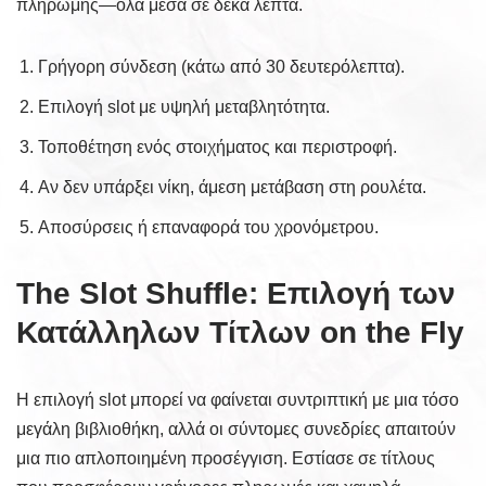
πληρωμής—όλα μέσα σε δέκα λεπτά.
Γρήγορη σύνδεση (κάτω από 30 δευτερόλεπτα).
Επιλογή slot με υψηλή μεταβλητότητα.
Τοποθέτηση ενός στοιχήματος και περιστροφή.
Αν δεν υπάρξει νίκη, άμεση μετάβαση στη ρουλέτα.
Αποσύρσεις ή επαναφορά του χρονόμετρου.
The Slot Shuffle: Επιλογή των
Κατάλληλων Τίτλων on the Fly
Η επιλογή slot μπορεί να φαίνεται συντριπτική με μια τόσο
μεγάλη βιβλιοθήκη, αλλά οι σύντομες συνεδρίες απαιτούν
μια πιο απλοποιημένη προσέγγιση. Εστίασε σε τίτλους