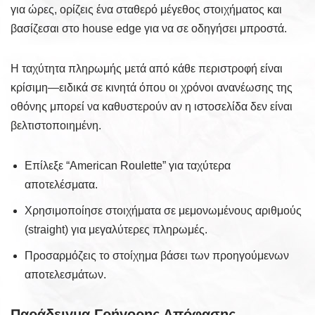
για ώρες, ορίζεις ένα σταθερό μέγεθος στοιχήματος και
βασίζεσαι στο house edge για να σε οδηγήσει μπροστά.
Η ταχύτητα πληρωμής μετά από κάθε περιστροφή είναι
κρίσιμη—ειδικά σε κινητά όπου οι χρόνοι ανανέωσης της
οθόνης μπορεί να καθυστερούν αν η ιστοσελίδα δεν είναι
βελτιστοποιημένη.
Επίλεξε “American Roulette” για ταχύτερα
αποτελέσματα.
Χρησιμοποίησε στοιχήματα σε μεμονωμένους αριθμούς
(straight) για μεγαλύτερες πληρωμές.
Προσαρμόζεις το στοίχημα βάσει των προηγούμενων
αποτελεσμάτων.
Παράδειγμα Γρήγορης Απόφασης