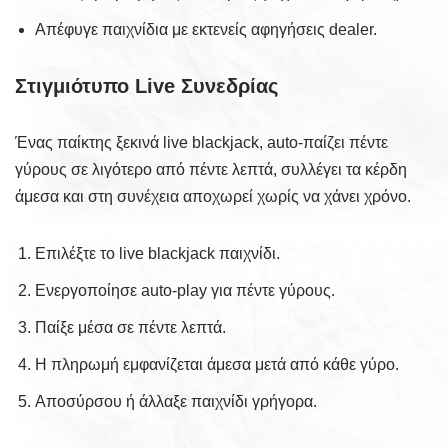
Απέφυγε παιχνίδια με εκτενείς αφηγήσεις dealer.
Στιγμιότυπο Live Συνεδρίας
Ένας παίκτης ξεκινά live blackjack, auto‑παίζει πέντε
γύρους σε λιγότερο από πέντε λεπτά, συλλέγει τα κέρδη
άμεσα και στη συνέχεια αποχωρεί χωρίς να χάνει χρόνο.
Επιλέξτε το live blackjack παιχνίδι.
Ενεργοποίησε auto‑play για πέντε γύρους.
Παίξε μέσα σε πέντε λεπτά.
Η πληρωμή εμφανίζεται άμεσα μετά από κάθε γύρο.
Αποσύρσου ή άλλαξε παιχνίδι γρήγορα.