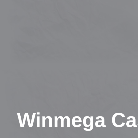
Winmega Casi