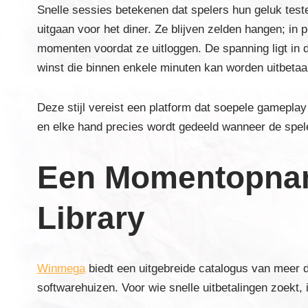
Snelle sessies betekenen dat spelers hun geluk teste
uitgaan voor het diner. Ze blijven zelden hangen; in 
momenten voordat ze uitloggen. De spanning ligt in de
winst die binnen enkele minuten kan worden uitbetaa
Deze stijl vereist een platform dat soepele gameplay
en elke hand precies wordt gedeeld wanneer de speler
Een Momentopna
Library
Winmega
biedt een uitgebreide catalogus van meer 
softwarehuizen. Voor wie snelle uitbetalingen zoekt, 