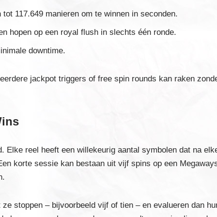
 tot 117.649 manieren om te winnen in seconden.
en hopen op een royal flush in slechts één ronde.
minimale downtime.
meerdere jackpot triggers of free spin rounds kan raken zond
Wins
Elke reel heeft een willekeurig aantal symbolen dat na elk
. Een korte sessie kan bestaan uit vijf spins op een Megaway
n.
 ze stoppen – bijvoorbeeld vijf of tien – en evalueren dan hu