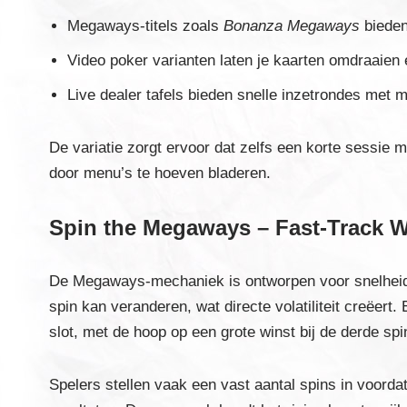
Megaways-titels zoals
Bonanza Megaways
bieden
Video poker varianten laten je kaarten omdraaien 
Live dealer tafels bieden snelle inzetrondes met 
De variatie zorgt ervoor dat zelfs een korte sessie 
door menu’s te hoeven bladeren.
Spin the Megaways – Fast‑Track 
De Megaways-mechaniek is ontworpen voor snelheid. 
spin kan veranderen, wat directe volatiliteit creëert
slot, met de hoop op een grote winst bij de derde spi
Spelers stellen vaak een vast aantal spins in voordat