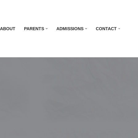
ABOUT
PARENTS
ADMISSIONS
CONTACT