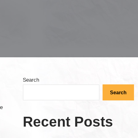
Search
Search
te
Recent Posts