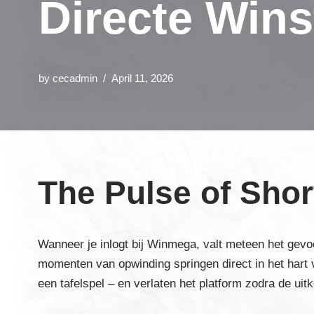
Directe Wins
by
cecadmin
April 11, 2026
The Pulse of Shor
Wanneer je inlogt bij Winmega, valt meteen het gevo
momenten van opwinding springen direct in het hart v
een tafelspel – en verlaten het platform zodra de uit